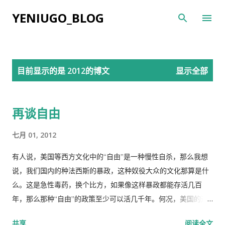
跳至主要内容
YENIUGO_BLOG
博
目前显示的是 2012的博文
显示全部
文
再谈自由
七月 01, 2012
有人说，美国等西方文化中的“自由”是一种慢性自杀，那么我想
说，我们国内的种法西斯的暴政，这种奴役大众的文化那算是什
么。这是急性毒药，换个比方，如果像这样暴政都能存活几百
年，那么那种“自由”的政策至少可以活几千年。何况，美国的这
种自由文化，可以让自身在自由的世界中自由施展拳脚，美国从
共享
阅读全文