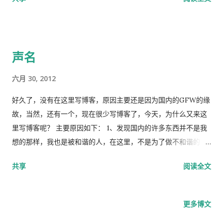
二战后就可以说是世界文化的中心了，和当时盛唐在世界中的地
位相当。当时，为什么中国可以成为世界文化的中心，因为当时
中国文化的一种自由。 有人说美国太自由了，我可以轻易打翻这
个结论，美国会监控至少一半的电话和电子邮件。这还叫自由
声名
吗？我从来不这么认为。2010年，维基解密泄露太多的机密资
料，美国政府把它赶走了，这还叫自由吗？ 我只能在这里说，没
六月 30, 2012
有绝对的自由，而是应该给我们应该有的自由，而不是把我们当
犯人一样，过去的封建社会的教训似乎没有给我们伟大的共产党
好久了，没有在这里写博客，原因主要还是因为国内的GFW的缘
留下什么教训什么的。 当然，虽然我们现在身处暴政，但政府的
故，当然，还有一个，现在很少写博客了，今天，为什么又来这
愚民政策做得很好，以至于我们的大众都不知道美国等西方世界
里写博客呢？ 主要原因如下： 1、发现国内的许多东西并不是我
的样子，当然，有钱的人例外，但毕竟有钱的人还是少数的，相
想的那样，我也是被和谐的人，在这里，不是为了做不和谐的
对于这个有着十几亿国民的“大国”而言。 要自由，最后，我觉得
人，我不是愤青，我也不愿意做愤青。我只想做好自己，这里相
共享
阅读全文
想要在“天朝”自由，我可能活不到那个时候了，所以呢，尽可能
对比较自由，当然我再次强调，是相对的。 2、做为一个明白
努力地让自己能离开这个国家吧。
人，我不会这么轻易地去做一件比较傻B的事情，比如在QQ群中
说那些不相干的事情。当然，作为发泄也好，作为理性的思考也
更多博文
罢，我不会让自己的思想那么轻松地被和谐掉，这才是最大的问